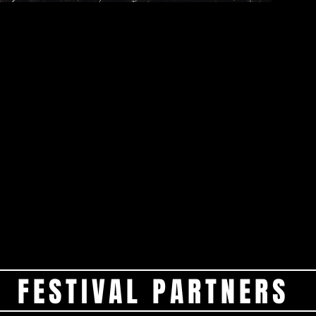
 anderen laten muziek ademen. Skyler Saufley behoort duidelijk tot d
rme West Coast blues van de jaren ’40 en ’50, waar swing, finesse en sub
r en Lowell Fulson vormen duidelijke referentiepunten.
nstructie, maar om herinterpretatie. Zijn spel bestaat uit vloeiende git
e die het geheel tijdloos maakt zonder oubollig te worden.
 zijn aanpak, alsof elke noot precies op zijn plaats valt zonder forcerin
t denken aan kleine clubs uit een ander tijdperk, maar die tegelijk per
uut — en meteen een kennismaking met een artiest die een klassieke s
FESTIVAL PARTNERS