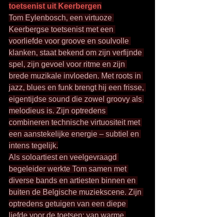
toetsenist uit Keerbergen
Tom Eylenbosch, een virtuoze 
Keerbergse toetsenist met een 
voorliefde voor groove en soulvolle 
klanken, staat bekend om zijn verfijnde 
spel, zijn gevoel voor ritme en zijn 
brede muzikale invloeden. Met roots in 
jazz, blues en funk brengt hij een frisse, 
eigentijdse sound die zowel groovy als 
melodieus is. Zijn optredens 
combineren technische virtuositeit met 
een aanstekelijke energie – subtiel en 
intens tegelijk.
Als soloartiest en veelgevraagd 
begeleider werkte Tom samen met 
diverse bands en artiesten binnen en 
buiten de Belgische muziekscene. Zijn 
optredens getuigen van een diepe 
liefde voor de toetsen: van warme 